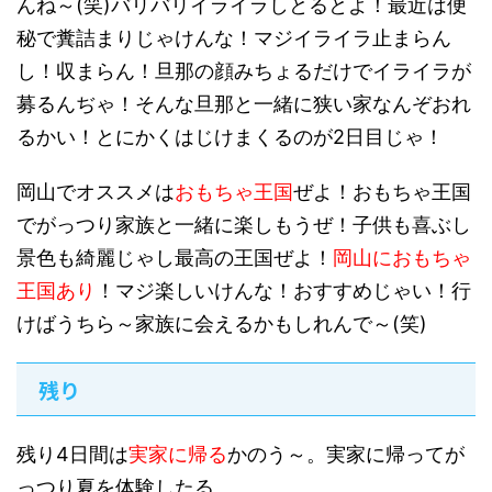
んね～(笑)バリバリイライラしとるとよ！最近は便
秘で糞詰まりじゃけんな！マジイライラ止まらん
し！収まらん！旦那の顔みちょるだけでイライラが
募るんぢゃ！そんな旦那と一緒に狭い家なんぞおれ
るかい！とにかくはじけまくるのが2日目じゃ！
岡山でオススメは
おもちゃ王国
ぜよ！おもちゃ王国
でがっつり家族と一緒に楽しもうぜ！子供も喜ぶし
景色も綺麗じゃし最高の王国ぜよ！
岡山におもちゃ
王国あり
！マジ楽しいけんな！おすすめじゃい！行
けばうちら～家族に会えるかもしれんで～(笑)
残り
残り4日間は
実家に帰る
かのう～。実家に帰ってが
っつり夏を体験したる。