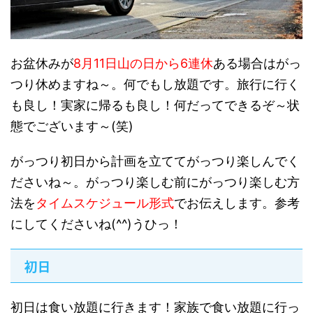
お盆休みが
8月11日山の日から6連休
ある場合はがっ
つり休めますね～。何でもし放題です。旅行に行く
も良し！実家に帰るも良し！何だってできるぞ～状
態でございます～(笑)
がっつり初日から計画を立ててがっつり楽しんでく
ださいね～。がっつり楽しむ前にがっつり楽しむ方
法を
タイムスケジュール形式
でお伝えします。参考
にしてくださいね(^^)うひっ！
初日
初日は食い放題に行きます！家族で食い放題に行っ